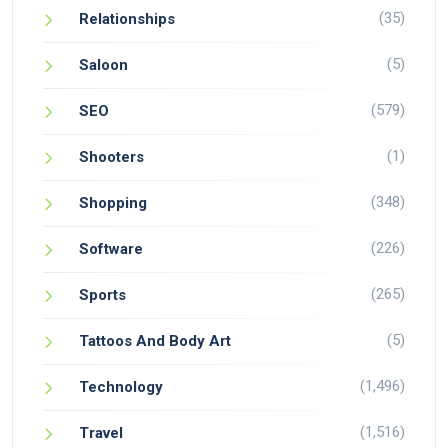
(35)
Relationships
(5)
Saloon
(579)
SEO
(1)
Shooters
(348)
Shopping
(226)
Software
(265)
Sports
(5)
Tattoos And Body Art
(1,496)
Technology
(1,516)
Travel