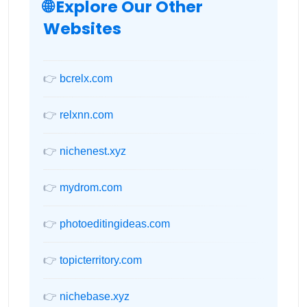
🌐 Explore Our Other
Websites
👉
bcrelx.com
👉
relxnn.com
👉
nichenest.xyz
👉
mydrom.com
👉
photoeditingideas.com
👉
topicterritory.com
👉
nichebase.xyz