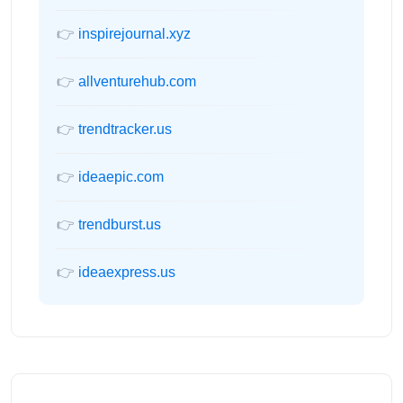
👉
inspirejournal.xyz
👉
allventurehub.com
👉
trendtracker.us
👉
ideaepic.com
👉
trendburst.us
👉
ideaexpress.us