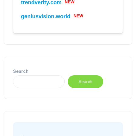
NEW
trendverity.com
NEW
geniusvision.world
Search
Search