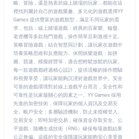
略、冒險，還是熱衷於線上賭場的玩家，都能在這
裡找到屬於自己的遊戲樂趣。多元化的遊戲選擇YY
Games 提供豐富的遊戲類型，滿足不同玩家的需
求，包括：線上賭場遊戲：經典的百家樂、輪盤、
老虎機等多款熱門遊戲，操作簡單且刺激感十足。
策略冒險遊戲：結合智慧與計劃，讓玩家在遊戲中
培養策略思維和反應能力。休閒娛樂遊戲：如拼
圖、競速、模擬經營等，適合想輕鬆放鬆的玩家。
每一款遊戲都經過精心設計，提供流暢的操作體驗
和視覺享受，讓玩家能夠沉浸於遊戲世界中。安全
可靠的遊戲環境對於線上遊戲平台而言，安全性和
可靠性是玩家最關心的因素之一。YY Games 採用
先進的加密技術，保障玩家的個人資訊及交易安
全。帳戶安全：多層驗證機制，防止未授權登入。
交易安全：即時加密交易，確保資金存取安全。公
平遊戲：隨機生成技術（RNG）確保每場遊戲結果
公正無偏。這樣的安全保障讓玩家能夠安心享受遊