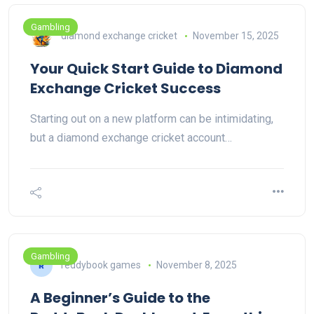
Gambling
diamond exchange cricket
November 15, 2025
Your Quick Start Guide to Diamond
Exchange Cricket Success
Starting out on a new platform can be intimidating,
but a diamond exchange cricket account…
Gambling
reddybook games
November 8, 2025
A Beginner’s Guide to the