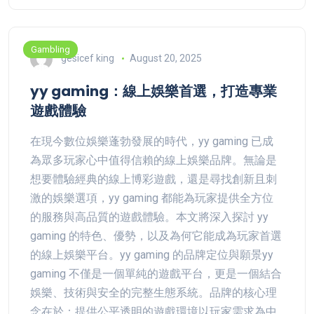
Gambling
gesicef king
August 20, 2025
yy gaming：線上娛樂首選，打造專業
遊戲體驗
在現今數位娛樂蓬勃發展的時代，yy gaming 已成
為眾多玩家心中值得信賴的線上娛樂品牌。無論是
想要體驗經典的線上博彩遊戲，還是尋找創新且刺
激的娛樂選項，yy gaming 都能為玩家提供全方位
的服務與高品質的遊戲體驗。本文將深入探討 yy
gaming 的特色、優勢，以及為何它能成為玩家首選
的線上娛樂平台。yy gaming 的品牌定位與願景yy
gaming 不僅是一個單純的遊戲平台，更是一個結合
娛樂、技術與安全的完整生態系統。品牌的核心理
念在於：提供公平透明的遊戲環境以玩家需求為中