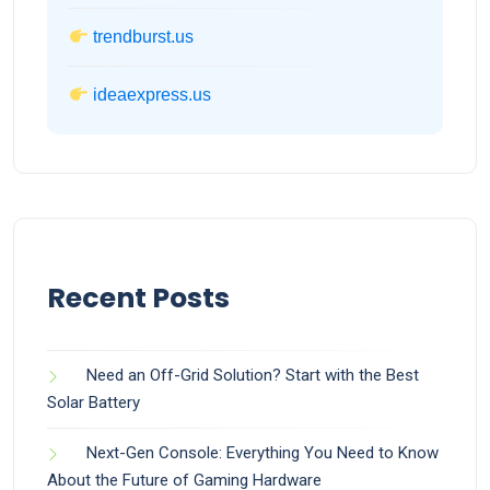
trendburst.us
ideaexpress.us
Recent Posts
Need an Off-Grid Solution? Start with the Best
Solar Battery
Next-Gen Console: Everything You Need to Know
About the Future of Gaming Hardware