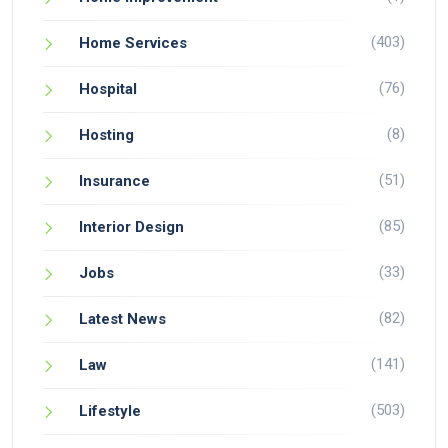
(403)
Home Services
(76)
Hospital
(8)
Hosting
(51)
Insurance
(85)
Interior Design
(33)
Jobs
(82)
Latest News
(141)
Law
(503)
Lifestyle