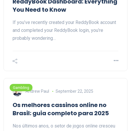
ReddyBook Dashboard: Everything
You Need to Know
If you’ve recently created your ReddyBook account
and completed your ReddyBook login, you’re
probably wondering…
Gambling
Andrew Paul
September 22, 2025
Os melhores cassinos online no
Brasil: guia completo para 2025
Nos últimos anos, o setor de jogos online cresceu