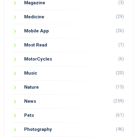
(3)
Magazine
(29)
Medicine
(26)
Mobile App
(1)
Most Read
(6)
MotorCycles
(20)
Music
(15)
Nature
(259)
News
(61)
Pets
(46)
Photography