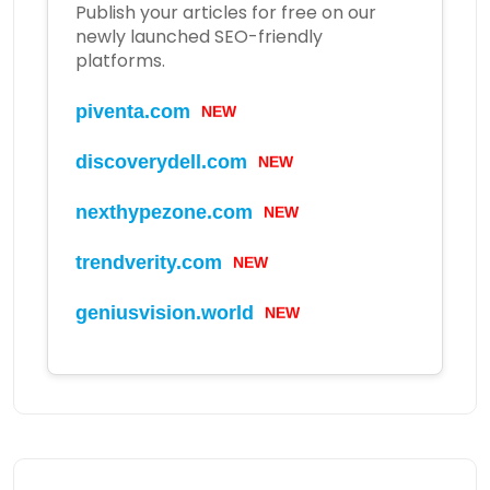
Publish your articles for free on our
newly launched SEO-friendly
platforms.
piventa.com
NEW
discoverydell.com
NEW
nexthypezone.com
NEW
trendverity.com
NEW
geniusvision.world
NEW