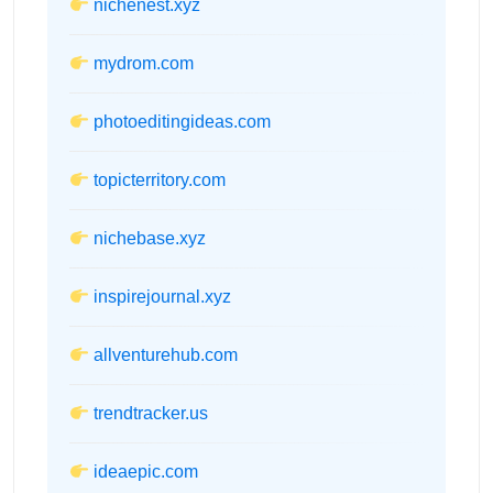
nichenest.xyz
mydrom.com
photoeditingideas.com
topicterritory.com
nichebase.xyz
inspirejournal.xyz
allventurehub.com
trendtracker.us
ideaepic.com