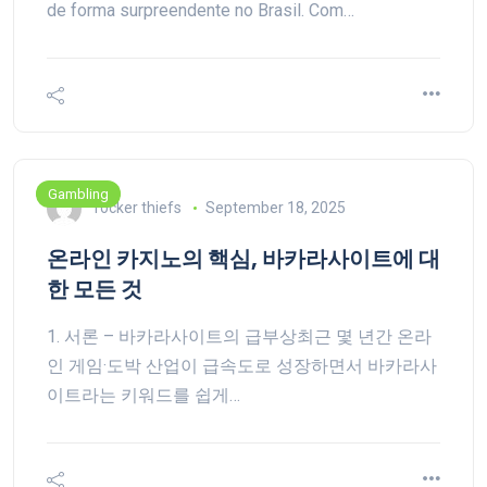
de forma surpreendente no Brasil. Com…
Gambling
rocker thiefs
September 18, 2025
온라인 카지노의 핵심, 바카라사이트에 대
한 모든 것
1. 서론 – 바카라사이트의 급부상최근 몇 년간 온라
인 게임·도박 산업이 급속도로 성장하면서 바카라사
이트라는 키워드를 쉽게…