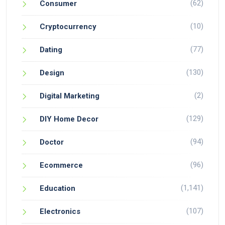
(62)
Consumer
(10)
Cryptocurrency
(77)
Dating
(130)
Design
(2)
Digital Marketing
(129)
DIY Home Decor
(94)
Doctor
(96)
Ecommerce
(1,141)
Education
(107)
Electronics