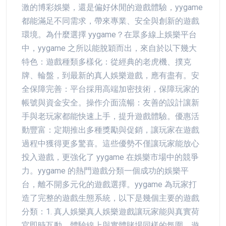
激的博彩娛樂，還是偏好休閒的遊戲體驗，yygame
都能滿足不同需求，帶來專業、安全與創新的遊戲
環境。為什麼選擇 yygame？在眾多線上娛樂平台
中，yygame 之所以能脫穎而出，來自於以下幾大
特色：遊戲種類多樣化：從經典的老虎機、撲克
牌、輪盤，到最新的真人娛樂遊戲，應有盡有。安
全保障完善：平台採用高端加密技術，保障玩家的
帳號與資金安全。操作介面流暢：友善的設計讓新
手與老玩家都能快速上手，提升遊戲體驗。優惠活
動豐富：定期推出多種獎勵與促銷，讓玩家在遊戲
過程中獲得更多驚喜。這些優勢不僅讓玩家能放心
投入遊戲，更強化了 yygame 在娛樂市場中的競爭
力。yygame 的熱門遊戲分類一個成功的娛樂平
台，離不開多元化的遊戲選擇。yygame 為玩家打
造了完整的遊戲生態系統，以下是幾個主要的遊戲
分類：1. 真人娛樂真人娛樂遊戲讓玩家能與真實荷
官即時互動，體驗線上與實體賭場同樣的氛圍。遊