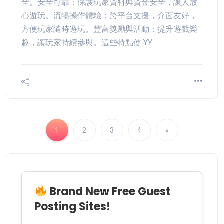
全。安全可靠：保護玩家資料與資金安全，讓人放
心遊玩。流暢操作體驗：跨平台支援，介面友好，
方便玩家隨時遊玩。豐富獎勵與活動：提升遊戲樂
趣，讓玩家持續參與。這些特點使 YY…
1
2
3
4
»
Brand New Free Guest
Posting Sites!