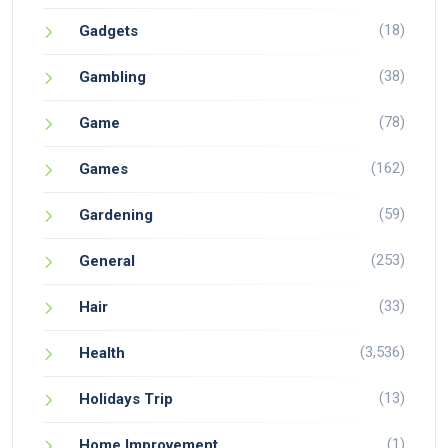
(18)
Gadgets
(38)
Gambling
(78)
Game
(162)
Games
(59)
Gardening
(253)
General
(33)
Hair
(3,536)
Health
(13)
Holidays Trip
(1)
Home Improvement