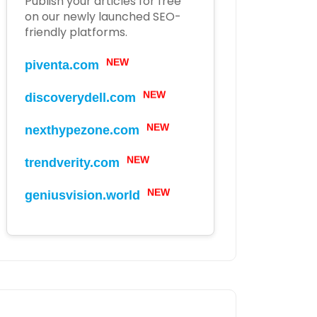
Publish your articles for free
on our newly launched SEO-
friendly platforms.
NEW
piventa.com
NEW
discoverydell.com
NEW
nexthypezone.com
NEW
trendverity.com
NEW
geniusvision.world