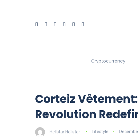
Cryptocurrency
Corteiz Vêtement:
Revolution Redefi
Hellstar Hellstar
Lifestyle
December