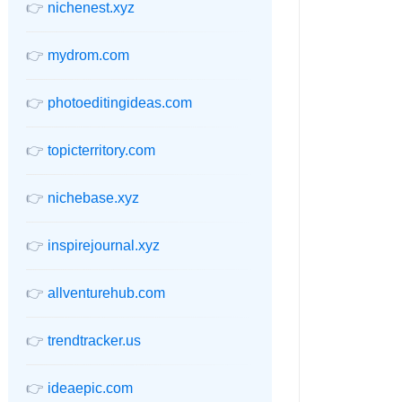
👉
nichenest.xyz
👉
mydrom.com
👉
photoeditingideas.com
👉
topicterritory.com
👉
nichebase.xyz
👉
inspirejournal.xyz
👉
allventurehub.com
👉
trendtracker.us
👉
ideaepic.com