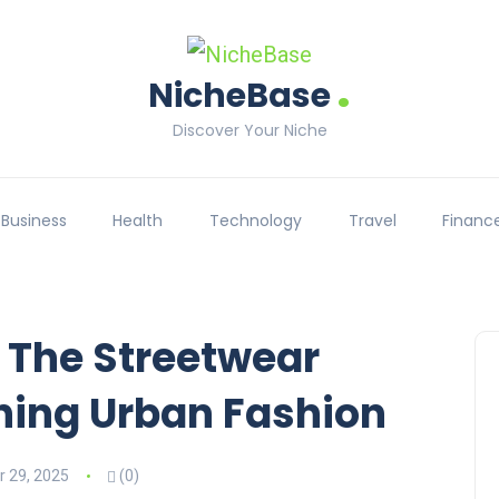
.
NicheBase
Discover Your Niche
Business
Health
Technology
Travel
Financ
 The Streetwear
ning Urban Fashion
 29, 2025
(0)