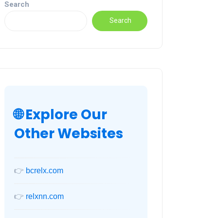
Search
Search
🌐 Explore Our
Other Websites
👉
bcrelx.com
👉
relxnn.com