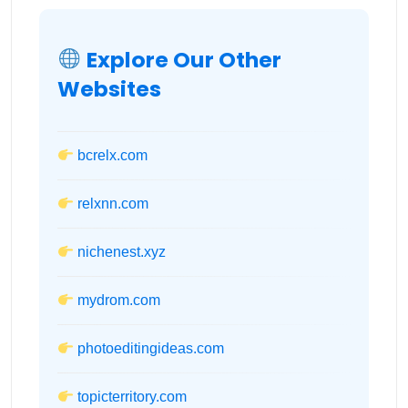
Explore Our Other
Websites
bcrelx.com
relxnn.com
nichenest.xyz
mydrom.com
photoeditingideas.com
topicterritory.com