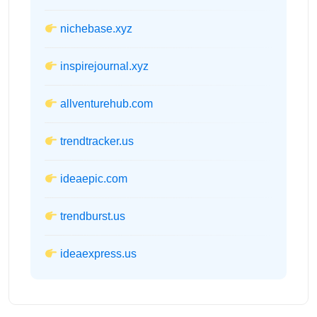
nichebase.xyz
inspirejournal.xyz
allventurehub.com
trendtracker.us
ideaepic.com
trendburst.us
ideaexpress.us