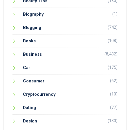
(130)
Beauty Tips
(1)
Biography
(742)
Blogging
(108)
Books
(8,432)
Business
(175)
Car
(62)
Consumer
(10)
Cryptocurrency
(77)
Dating
(130)
Design