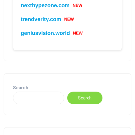
nexthypezone.com
NEW
trendverity.com
NEW
geniusvision.world
NEW
Search
Search