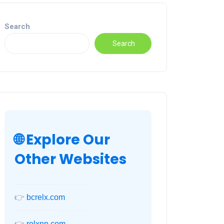
Search
Search
🌐 Explore Our
Other Websites
👉
bcrelx.com
👉
relxnn.com