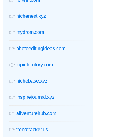
👉
nichenest.xyz
👉
mydrom.com
👉
photoeditingideas.com
👉
topicterritory.com
👉
nichebase.xyz
👉
inspirejournal.xyz
👉
allventurehub.com
👉
trendtracker.us