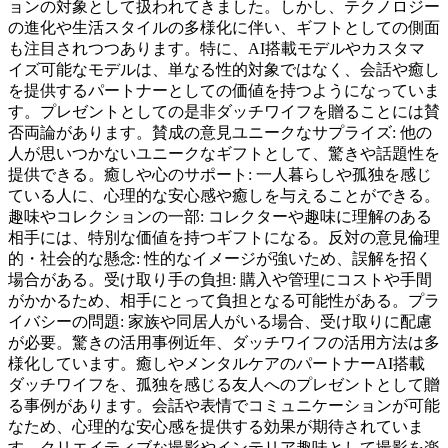
ョンの対象として扱われてきました。しかし、テクノロジー
の進化や生活スタイルの多様化に伴い、ギフトとしての側面
も注目されつつあります。特に、AI搭載モデルやカスタマ
イズ可能なモデルは、単なる性的対象ではなく、会話や癒し
を提供するパートナーとしての価値を持つようになっていま
す。プレゼントとしての是非ダッチワイフを贈ることには賛
否両論があります。賛成の意見ユニークなサプライズ: 他の
人が思いつかないユニークなギフトとして、驚きや話題性を
提供できる。癒しや心のサポート: 一人暮らしや孤独を感じ
ている人に、心理的な安心感や癒しを与えることができる。
趣味やコレクションの一部: コレクターや趣味に理解のある
相手には、特別な価値を持つギフトになる。反対の意見倫理
的・社会的な懸念: 性的なイメージが強いため、誤解を招く
場合がある。受け取り手の負担: 購入や管理にコストや手間
がかかるため、相手にとって負担となる可能性がある。プラ
イバシーの問題: 家族や同居人がいる場合、受け取りに配慮
が必要。驚きの活用事例近年、ダッチワイフの活用方法は多
様化しています。癒しやメンタルケアのパートナーAI搭載
ダッチワイフを、孤独を感じる友人へのプレゼントとして贈
る事例があります。会話や表情でコミュニケーションが可能
なため、心理的な安心感を提供する効果が期待されていま
す。クリエイティブな撮影やインテリア趣味として撮影を楽