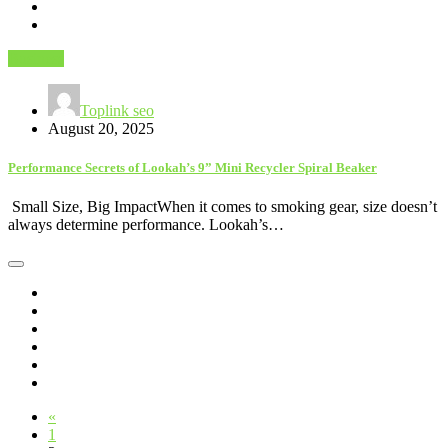
Business
Toplink seo
August 20, 2025
Performance Secrets of Lookah’s 9” Mini Recycler Spiral Beaker
Small Size, Big ImpactWhen it comes to smoking gear, size doesn’t
always determine performance. Lookah’s…
«
1