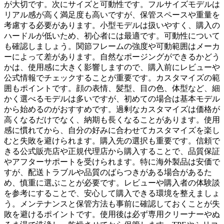
が大切です。次にサイズと可動性です。フルサイズモデルは
リアル感が高く満足度も高いですが、保管スペースや重量を
考慮する必要があります。小型モデルは扱いやすく、購入の
ハードルが低いため、初心者には最適です。可動性について
も確認しましょう。関節フレームの強度や可動範囲はメーカ
ーによって差があります。自然なポージングができるかどう
かは、使用感に大きく影響しますので、購入前にレビューや
公式情報でチェックすることが重要です。カスタマイズの範
囲もポイントです。顔の表情、髪型、目の色、体型など、細
かく選べるモデルは多いですが、初めての場合は基本モデル
から始めるのがおすすめです。過剰なカスタマイズは価格が
高くなるだけでなく、納期も長くなることがあります。使用
感に慣れてから、自分の好みに合わせてカスタマイズを楽し
むと失敗を避けられます。購入先の選択も重要です。信頼で
きる公式販売店や正規代理店から購入することで、品質保証
やアフターサポートを受けられます。特に海外製品は安価で
すが、配送トラブルや品質のばらつきがある場合があるた
め、慎重に選ぶことが必要です。レビューや購入者の体験談
を参考にすることで、安心して購入できる環境を整えましょ
う。メンテナンスと保管方法も事前に確認しておくことが失
敗を避けるポイントです。使用後は必ず専用クリーナーやぬ