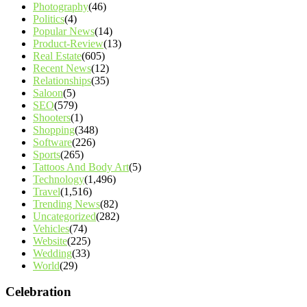
Photography
(46)
Politics
(4)
Popular News
(14)
Product-Review
(13)
Real Estate
(605)
Recent News
(12)
Relationships
(35)
Saloon
(5)
SEO
(579)
Shooters
(1)
Shopping
(348)
Software
(226)
Sports
(265)
Tattoos And Body Art
(5)
Technology
(1,496)
Travel
(1,516)
Trending News
(82)
Uncategorized
(282)
Vehicles
(74)
Website
(225)
Wedding
(33)
World
(29)
Celebration