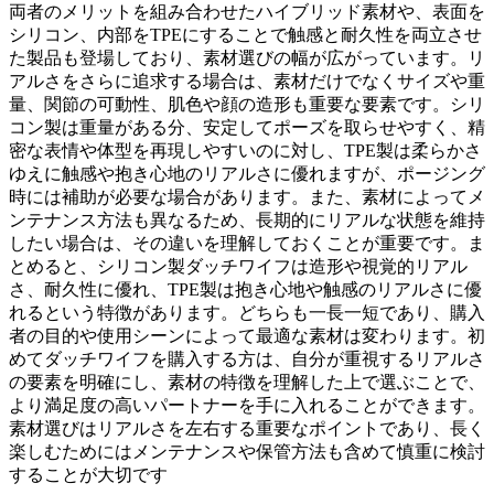
両者のメリットを組み合わせたハイブリッド素材や、表面を
シリコン、内部をTPEにすることで触感と耐久性を両立させ
た製品も登場しており、素材選びの幅が広がっています。リ
アルさをさらに追求する場合は、素材だけでなくサイズや重
量、関節の可動性、肌色や顔の造形も重要な要素です。シリ
コン製は重量がある分、安定してポーズを取らせやすく、精
密な表情や体型を再現しやすいのに対し、TPE製は柔らかさ
ゆえに触感や抱き心地のリアルさに優れますが、ポージング
時には補助が必要な場合があります。また、素材によってメ
ンテナンス方法も異なるため、長期的にリアルな状態を維持
したい場合は、その違いを理解しておくことが重要です。ま
とめると、シリコン製ダッチワイフは造形や視覚的リアル
さ、耐久性に優れ、TPE製は抱き心地や触感のリアルさに優
れるという特徴があります。どちらも一長一短であり、購入
者の目的や使用シーンによって最適な素材は変わります。初
めてダッチワイフを購入する方は、自分が重視するリアルさ
の要素を明確にし、素材の特徴を理解した上で選ぶことで、
より満足度の高いパートナーを手に入れることができます。
素材選びはリアルさを左右する重要なポイントであり、長く
楽しむためにはメンテナンスや保管方法も含めて慎重に検討
することが大切です