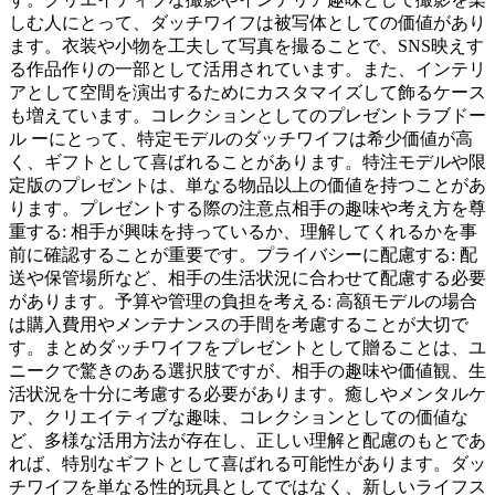
しむ人にとって、ダッチワイフは被写体としての価値があり
ます。衣装や小物を工夫して写真を撮ることで、SNS映えす
る作品作りの一部として活用されています。また、インテリ
アとして空間を演出するためにカスタマイズして飾るケース
も増えています。コレクションとしてのプレゼントラブドー
ル ーにとって、特定モデルのダッチワイフは希少価値が高
く、ギフトとして喜ばれることがあります。特注モデルや限
定版のプレゼントは、単なる物品以上の価値を持つことがあ
ります。プレゼントする際の注意点相手の趣味や考え方を尊
重する: 相手が興味を持っているか、理解してくれるかを事
前に確認することが重要です。プライバシーに配慮する: 配
送や保管場所など、相手の生活状況に合わせて配慮する必要
があります。予算や管理の負担を考える: 高額モデルの場合
は購入費用やメンテナンスの手間を考慮することが大切で
す。まとめダッチワイフをプレゼントとして贈ることは、ユ
ニークで驚きのある選択肢ですが、相手の趣味や価値観、生
活状況を十分に考慮する必要があります。癒しやメンタルケ
ア、クリエイティブな趣味、コレクションとしての価値な
ど、多様な活用方法が存在し、正しい理解と配慮のもとであ
れば、特別なギフトとして喜ばれる可能性があります。ダッ
チワイフを単なる性的玩具としてではなく、新しいライフス