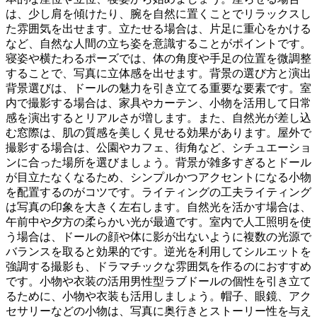
は、少し肩を傾けたり、腕を自然に置くことでリラックスし
た雰囲気を出せます。立たせる場合は、片足に重心をかける
など、自然な人間の立ち姿を意識することがポイントです。
寝姿や横たわるポーズでは、体の角度や手足の位置を微調整
することで、写真に立体感を出せます。背景の選び方と演出
背景選びは、ドールの魅力を引き立てる重要な要素です。室
内で撮影する場合は、家具やカーテン、小物を活用して日常
感を演出するとリアルさが増します。また、自然光が差し込
む窓際は、肌の質感を美しく見せる効果があります。屋外で
撮影する場合は、公園やカフェ、街角など、シチュエーショ
ンに合った場所を選びましょう。背景が雑多すぎるとドール
が目立たなくなるため、シンプルかつアクセントになる小物
を配置するのがコツです。ライティングの工夫ライティング
は写真の印象を大きく左右します。自然光を活かす場合は、
午前中や夕方の柔らかい光が最適です。室内で人工照明を使
う場合は、ドールの顔や体に影が出ないように複数の光源で
バランスを取ると効果的です。逆光を利用してシルエットを
強調する撮影も、ドラマチックな雰囲気を作るのにおすすめ
です。小物や衣装の活用男性型ラブドールの個性を引き立て
るために、小物や衣装も活用しましょう。帽子、眼鏡、アク
セサリーなどの小物は、写真に奥行きとストーリー性を与え