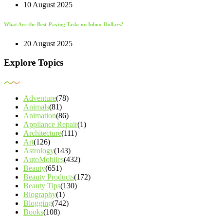
10 August 2025
What Are the Best-Paying Tasks on Inbox-Dollars?
20 August 2025
Explore Topics
Adventure
(78)
Animals
(81)
Animation
(86)
Appliance Repair
(1)
Architecture
(111)
Art
(126)
Astrology
(143)
AutoMobiles
(432)
Beauty
(651)
Beauty Products
(172)
Beauty Tips
(130)
Biography
(1)
Blogging
(742)
Books
(108)