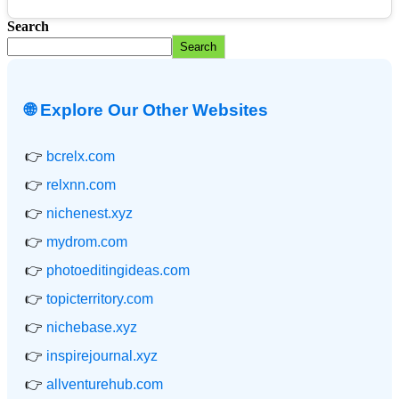
Search
Search
🌐 Explore Our Other Websites
👉
bcrelx.com
👉
relxnn.com
👉
nichenest.xyz
👉
mydrom.com
👉
photoeditingideas.com
👉
topicterritory.com
👉
nichebase.xyz
👉
inspirejournal.xyz
👉
allventurehub.com