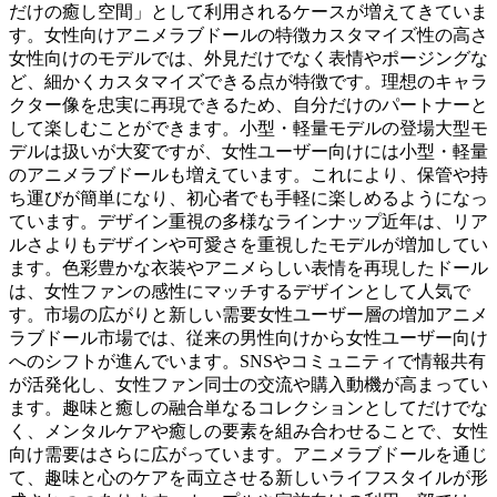
だけの癒し空間」として利用されるケースが増えてきていま
す。女性向けアニメラブドールの特徴カスタマイズ性の高さ
女性向けのモデルでは、外見だけでなく表情やポージングな
ど、細かくカスタマイズできる点が特徴です。理想のキャラ
クター像を忠実に再現できるため、自分だけのパートナーと
して楽しむことができます。小型・軽量モデルの登場大型モ
デルは扱いが大変ですが、女性ユーザー向けには小型・軽量
のアニメラブドールも増えています。これにより、保管や持
ち運びが簡単になり、初心者でも手軽に楽しめるようになっ
ています。デザイン重視の多様なラインナップ近年は、リア
ルさよりもデザインや可愛さを重視したモデルが増加してい
ます。色彩豊かな衣装やアニメらしい表情を再現したドール
は、女性ファンの感性にマッチするデザインとして人気で
す。市場の広がりと新しい需要女性ユーザー層の増加アニメ
ラブドール市場では、従来の男性向けから女性ユーザー向け
へのシフトが進んでいます。SNSやコミュニティで情報共有
が活発化し、女性ファン同士の交流や購入動機が高まってい
ます。趣味と癒しの融合単なるコレクションとしてだけでな
く、メンタルケアや癒しの要素を組み合わせることで、女性
向け需要はさらに広がっています。アニメラブドールを通じ
て、趣味と心のケアを両立させる新しいライフスタイルが形