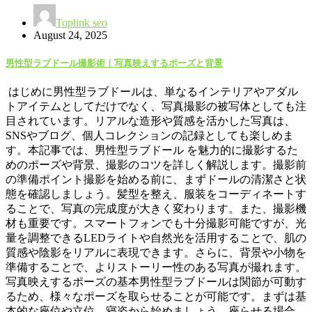
Toplink seo
August 24, 2025
男性型ラブドール撮影術｜写真映えするポーズと背景
はじめに男性型ラブドールは、単なるインテリアやアダル
トアイテムとしてだけでなく、写真撮影の被写体としても注
目されています。リアルな造形や質感を活かした写真は、
SNSやブログ、個人コレクションの記録としても楽しめま
す。本記事では、男性型ラブドール を魅力的に撮影するた
めのポーズや背景、撮影のコツを詳しく解説します。撮影前
の準備ポイント撮影を始める前に、まずドールの清潔さと状
態を確認しましょう。髪型を整え、服装をコーディネートす
ることで、写真の完成度が大きく変わります。また、撮影機
材も重要です。スマートフォンでも十分撮影可能ですが、光
量を調整できるLEDライトや自然光を活用することで、肌の
質感や陰影をリアルに表現できます。さらに、背景や小物を
準備することで、よりストーリー性のある写真が撮れます。
写真映えするポーズの基本男性型ラブドールは関節が可動す
るため、様々なポーズを取らせることが可能です。まずは基
本的な座位や立位、寝姿から始めましょう。座らせる場合