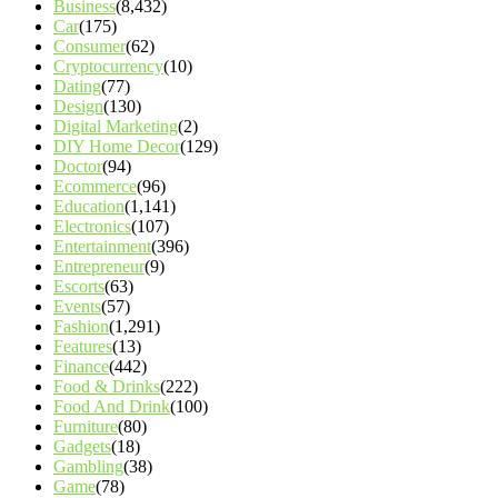
Business
(8,432)
Car
(175)
Consumer
(62)
Cryptocurrency
(10)
Dating
(77)
Design
(130)
Digital Marketing
(2)
DIY Home Decor
(129)
Doctor
(94)
Ecommerce
(96)
Education
(1,141)
Electronics
(107)
Entertainment
(396)
Entrepreneur
(9)
Escorts
(63)
Events
(57)
Fashion
(1,291)
Features
(13)
Finance
(442)
Food & Drinks
(222)
Food And Drink
(100)
Furniture
(80)
Gadgets
(18)
Gambling
(38)
Game
(78)