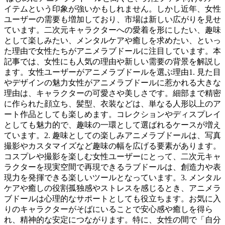
イテムという印象が強いかもしれません。しかし近年、女性
ユーザーの需要も増加しており、市場は新しい広がりを見せ
ています。二次元キャラクターへの愛着を形にしたい、趣味
として楽しみたい、メンタルケアや癒しを求めたい、といっ
た理由で女性たちがアニメラブドールに注目しています。本
記事では、女性にも人気の理由や新しい需要の背景を解説し
ます。女性ユーザーがアニメラブドールを選ぶ理由1. 見た目
やデザインの魅力女性がアニメラブドールに惹かれる大きな
理由は、キャラクターの可愛さや美しさです。細部まで精密
に作られた顔立ち、髪型、衣装などは、単なる人形以上のア
ート作品としても楽しめます。コレクションやディスプレイ
としても魅力的で、趣味の一環として選ばれるケースが増え
ています。2. 趣味としての楽しみアニメラブドールは、写真
撮影やカスタマイズなど趣味の幅を広げる要素があります。
コスプレや撮影を楽しむ女性ユーザーにとって、二次元キャ
ラクターを現実空間で再現できるラブドールは、創造力や表
現力を発揮できる楽しいツールとなっています。3. メンタル
ケアや癒しの役割孤独感やストレスを感じるとき、アニメラ
ブドールは心理的なサポートとしても役立ちます。お気に入
りのキャラクターがそばにいることで安心感や癒しを得ら
れ、精神的な安定につながります。特に、女性の間で「自分