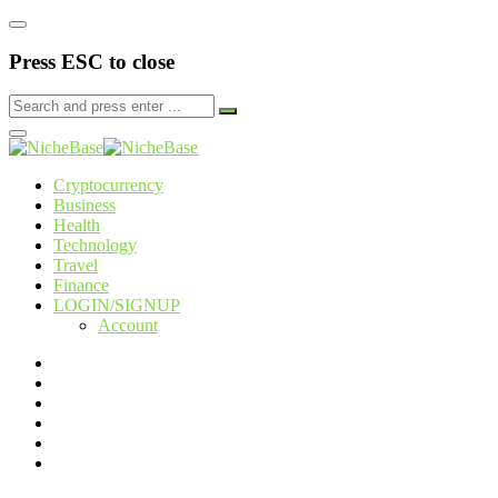
Press ESC to close
Cryptocurrency
Business
Health
Technology
Travel
Finance
LOGIN/SIGNUP
Account