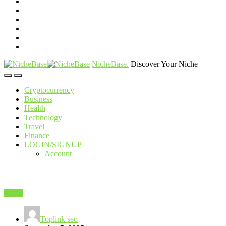
NicheBase
.
Discover Your Niche
Cryptocurrency
Business
Health
Technology
Travel
Finance
LOGIN/SIGNUP
Account
News
Toplink seo