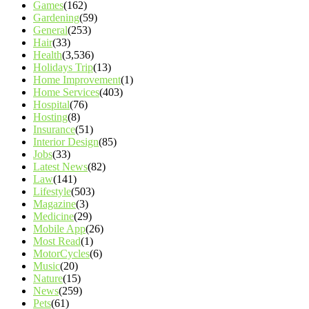
Games
(162)
Gardening
(59)
General
(253)
Hair
(33)
Health
(3,536)
Holidays Trip
(13)
Home Improvement
(1)
Home Services
(403)
Hospital
(76)
Hosting
(8)
Insurance
(51)
Interior Design
(85)
Jobs
(33)
Latest News
(82)
Law
(141)
Lifestyle
(503)
Magazine
(3)
Medicine
(29)
Mobile App
(26)
Most Read
(1)
MotorCycles
(6)
Music
(20)
Nature
(15)
News
(259)
Pets
(61)