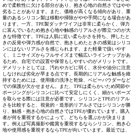
めで柔軟性に欠ける部分があり、抱き心地の自然さではやや
劣ることがあります。また、価格が高くなる傾向があり、重
量のあるシリコン製は移動や掃除がやや手間になる場合があ
ります。一方、TPE製ダッチワイフは非常に柔らかく、弾力
に富んでいるため抱き心地や触感のリアルさが際立つのが大
きな特徴です。TPEは人肌に近い柔らかさを持ち、押したと
きの反発や弾力感が自然で、抱きしめたときの感覚はシリコ
ンにはないリアルさを感じられます。また軽量で扱いやす
く、ミニサイズからフルサイズまで幅広いラインナップがあ
るため、自宅での設置や保管もしやすいのがメリットです。
デメリットとしては、汚れやカビに弱く、水分や油分に注意
しなければ劣化が早まる点です。長期的にリアルな触感を維
持するためには、使用後の洗浄と乾燥、ベビーパウダーなど
での保護が欠かせません。また、TPEは柔らかいため関節や
ポージングがシリコンに比べて安定しにくく、細かいポーズ
を取らせる際には注意が必要です。シリコンとTPEのリアル
さを比較すると、視覚的・造形的リアルさではシリコンが勝
り、触感・抱き心地の自然さではTPEが優れています。購入
者が何を重視するかによって、どちらを選ぶかが決まりま
す。例えば写真撮影や鑑賞を重視するならシリコン、抱き心
地や使用感を重視するならTPEが向いています。最近では、