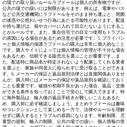
の場での取り扱いルールラブドールは個人の所有物ですが、
公共の場での扱いには制限があります。例えば、電車やバス
など公共交通機関にラブドールをそのまま持ち運ぶと、周囲
の迷惑や公然わいせつ行為にあたる可能性があります。配送
や持ち運びは、箱やカバーに入れて目立たないようにするこ
とがルールです。また、集合住宅での目立つ使用もトラブル
の原因になる場合があるため注意が必要です。5. プライバシ
ーと個人情報の保護ラブドールの購入は非常に個人的なこと
です。購入サイトによっては個人情報の管理が不十分な場合
もあるため、信頼できる販売元を選ぶことが重要です。ま
た、配送時に商品名が特定されないよう配慮してくれる業者
を選ぶと、家族や同居人に知られずに受け取ることができま
す。6. メーカーの保証と返品規則法律とは直接関係ありませ
んが、購入時にはメーカーの保証や返品規則を確認しておく
ことも重要です。破損や初期不良があった場合、返品・交換
ができる条件を知っておくことで安心して購入できます。特
に海外製品は、輸入後の返品手続きが難しいこともあるた
め、購入前に必ず確認しましょう。まとめラブドールは趣味
やコレクションとして楽しめる一方で、法律やルールを理解
せずに購入するとトラブルの原因になります。年齢制限、児
童型の規制、輸入の制限、公共の場での扱い、個人情報の管