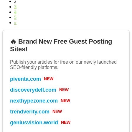
2
3
4
5
»
🔥 Brand New Free Guest Posting
Sites!
Publish your articles for free on our newly launched
SEO-friendly platforms.
piventa.com
NEW
discoverydell.com
NEW
nexthypezone.com
NEW
trendverity.com
NEW
geniusvision.world
NEW