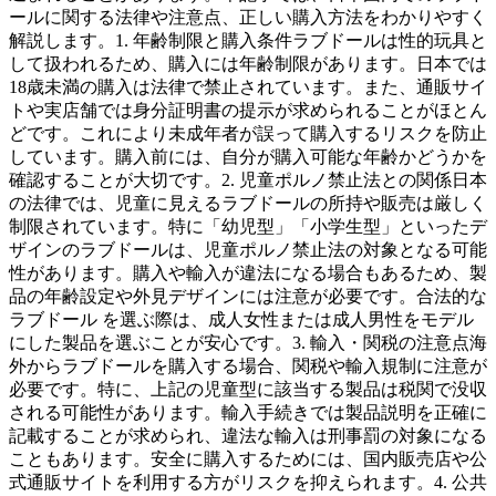
ールに関する法律や注意点、正しい購入方法をわかりやすく
解説します。1. 年齢制限と購入条件ラブドールは性的玩具と
して扱われるため、購入には年齢制限があります。日本では
18歳未満の購入は法律で禁止されています。また、通販サイ
トや実店舗では身分証明書の提示が求められることがほとん
どです。これにより未成年者が誤って購入するリスクを防止
しています。購入前には、自分が購入可能な年齢かどうかを
確認することが大切です。2. 児童ポルノ禁止法との関係日本
の法律では、児童に見えるラブドールの所持や販売は厳しく
制限されています。特に「幼児型」「小学生型」といったデ
ザインのラブドールは、児童ポルノ禁止法の対象となる可能
性があります。購入や輸入が違法になる場合もあるため、製
品の年齢設定や外見デザインには注意が必要です。合法的な
ラブドール を選ぶ際は、成人女性または成人男性をモデル
にした製品を選ぶことが安心です。3. 輸入・関税の注意点海
外からラブドールを購入する場合、関税や輸入規制に注意が
必要です。特に、上記の児童型に該当する製品は税関で没収
される可能性があります。輸入手続きでは製品説明を正確に
記載することが求められ、違法な輸入は刑事罰の対象になる
こともあります。安全に購入するためには、国内販売店や公
式通販サイトを利用する方がリスクを抑えられます。4. 公共