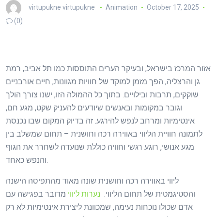
virtupukne virtupukne
Animation
October 17, 2025
(0)
אזור המרכז בישראל, ובעיקר הערים התוססות כמו תל אביב, רמת
גן והרצליה, הפך מזמן למוקד של חוויות מגוונות, חיים אורבניים
שוקקים, תרבות ובילויים. בתוך כל ההמולה הזו, ישנו צורך הולך
וגובר במקומות ובאנשים שיודעים להעניק שקט, מגע חם,
אינטימיות ומרחב לנפש להירגע. זה בדיוק המקום שבו נכנסת
לתמונה חוויית הליווי באווירה רכה וחושנית – תחום שמשלב בין
מגע אנושי, רוגע רגשי וחוויה כוללת שנועדה לשחרר את הגוף
והנפש כאחד.
ליווי באווירה רכה וחושנית שונה מאוד מהתפיסה הישנה
והסטיגמטית של תחום הליווי.
נערות ליווי
מדובר בפגישה עם
אדם שכולו נוכחות נעימה, שמכוונת ליצירת אינטימיות לא רק