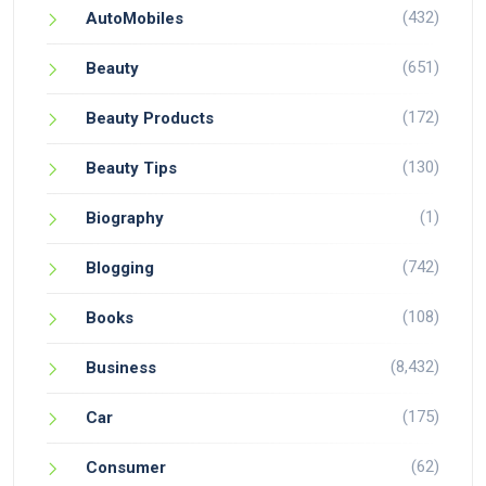
(432)
AutoMobiles
(651)
Beauty
(172)
Beauty Products
(130)
Beauty Tips
(1)
Biography
(742)
Blogging
(108)
Books
(8,432)
Business
(175)
Car
(62)
Consumer