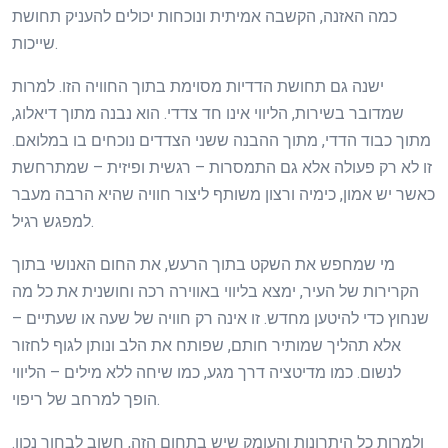
כמה האזנה, הקשבה אמיתית ונוכחות יכולים להעניק תחושת
שייכות.
ישנה גם תחושת הדדיות מסוימת בתוך החוויה הזו. למרות
שמדובר בשירות, הליווי אינו חד צדדי. הוא נבנה מתוך דיאלוג,
מתוך כבוד הדדי, מתוך ההבנה ששני הצדדים נוכחים בו במלואם.
זו לא רק פעולה אלא גם התמסרות – רגשית ופיזית – שמתרחשת
כאשר יש אמון, כימיה ורצון משותף ליצור חוויה שהיא הרבה מעבר
למפגש רגיל.
מי שמחפש את השקט בתוך הרעש, את החום האנושי בתוך
הקרירות של העיר, ימצא בליווי באווירה רכה וחושנית את כל מה
שנחוץ כדי להיטען מחדש. זו אינה רק חוויה של שעה או שעתיים –
אלא תהליך שמותיר חותם, שפותח את הלב ונותן לגוף לחזור
לנשום. כמו מדיטציה דרך מגע, כמו שיחה ללא מילים – הליווי
הופך למרחב של ריפוי.
ולמרות כל היתרונות והעומק שיש בתחום הזה, חשוב לבחור נכון.