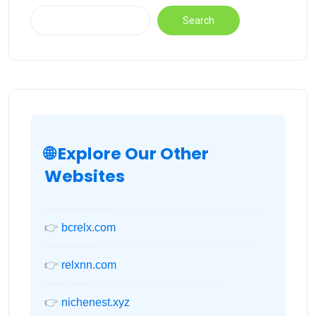
Search
🌐 Explore Our Other
Websites
👉
bcrelx.com
👉
relxnn.com
👉
nichenest.xyz