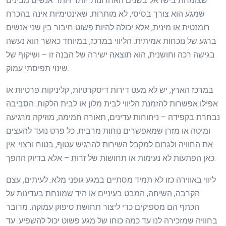
שצומחת בישראל בשנים האחרונות. יותר ויותר אנשים מבינים
שמגע הוא צורך בסיסי, לא מותרות. שאינטימיות אינה בהכרח
רומנטית או מינית, אלא יכולה להיות פשוט חיבור בין שני אנשים
ברגע של נוכחות אמיתית. הליווי במרכז, במיוחד כאשר הוא נעשה
בגישה רכה וחושנית, הוא תוצאה ישירה של הבנה זו – ושיקוף של
שינוי תפיסתי עמוק.
במרכז הארץ, יש לא מעט דירות דיסקרטיות, קליניקות פרטיות או
אפילו אפשרות להזמנת הליווי לבית מלון או לבית הלקוח. הסביבה
נבחרת בקפידה – ניחוחות עדינים, תאורה חמימה, מוזיקה מרגיעה
ומיטה או מזרן שמאפשרים נוחות מרבית. כל פרט נועד להעצים
את החוויה ולגרום למקבל השירות להרגיש עטוף, בטוח ורצוי. אין
כאן הפתעות לא נעימות או תחושות של זרות – אלא בדיוק ההפך.
ליווי באווירה כזו לא תמיד מסתיים במגע גופני מלא. לעיתים, עצם
הקרבה, השיחה, המבט בעיניים או היד שמונחת בעדינות על
הכתף הם מספיקים כדי ליצור תחושת סיפוק עמוקה. מדובר
בחוויה שמזכירה לנו עד כמה כוחו של מגע פשוט יכול להשפיע. עד