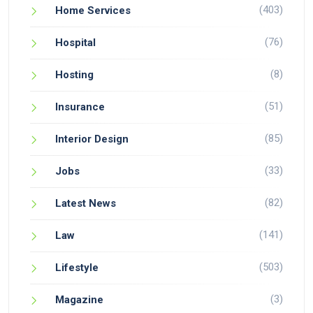
(403)
Home Services
(76)
Hospital
(8)
Hosting
(51)
Insurance
(85)
Interior Design
(33)
Jobs
(82)
Latest News
(141)
Law
(503)
Lifestyle
(3)
Magazine