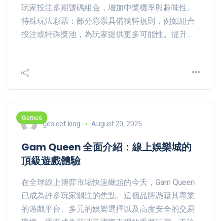
玩家投注多期號碼組合，增加中獎機率與趣味性。
特殊玩法彩票：部分彩票具備獨特規則，例如組合
投注或特殊獎池，為玩家提供更多可能性。提升…
Games
gesicef king
August 20, 2025
Gam Queen 全面介紹：線上娛樂城的
頂級遊戲體驗
在全球線上博弈市場快速崛起的今天，Gam Queen
已成為許多玩家關注的焦點。這個品牌憑藉其專業
的遊戲平台、多元的娛樂選擇以及高度安全的交易