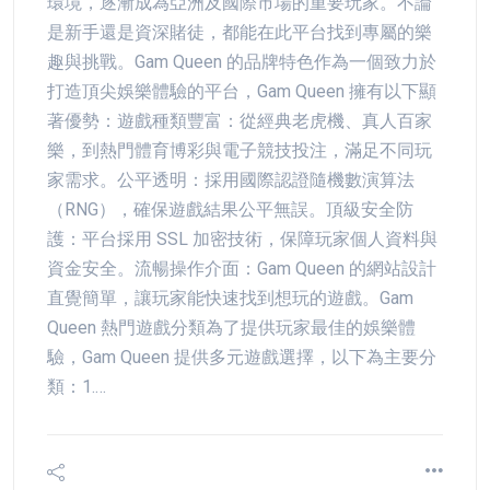
環境，逐漸成為亞洲及國際市場的重要玩家。不論
是新手還是資深賭徒，都能在此平台找到專屬的樂
趣與挑戰。Gam Queen 的品牌特色作為一個致力於
打造頂尖娛樂體驗的平台，Gam Queen 擁有以下顯
著優勢：遊戲種類豐富：從經典老虎機、真人百家
樂，到熱門體育博彩與電子競技投注，滿足不同玩
家需求。公平透明：採用國際認證隨機數演算法
（RNG），確保遊戲結果公平無誤。頂級安全防
護：平台採用 SSL 加密技術，保障玩家個人資料與
資金安全。流暢操作介面：Gam Queen 的網站設計
直覺簡單，讓玩家能快速找到想玩的遊戲。Gam
Queen 熱門遊戲分類為了提供玩家最佳的娛樂體
驗，Gam Queen 提供多元遊戲選擇，以下為主要分
類：1.…