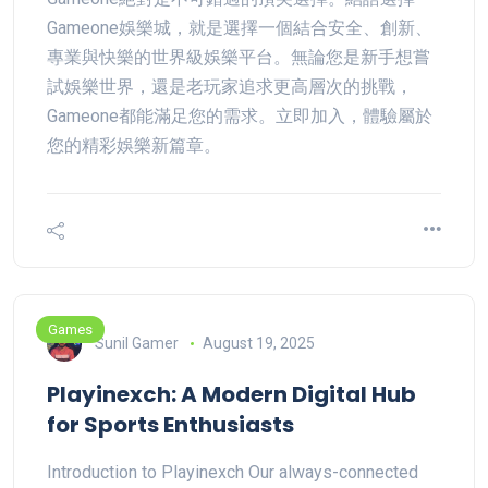
Gameone娛樂城，就是選擇一個結合安全、創新、
專業與快樂的世界級娛樂平台。無論您是新手想嘗
試娛樂世界，還是老玩家追求更高層次的挑戰，
Gameone都能滿足您的需求。立即加入，體驗屬於
您的精彩娛樂新篇章。
Games
Sunil Gamer
August 19, 2025
Playinexch: A Modern Digital Hub
for Sports Enthusiasts
Introduction to Playinexch Our always-connected