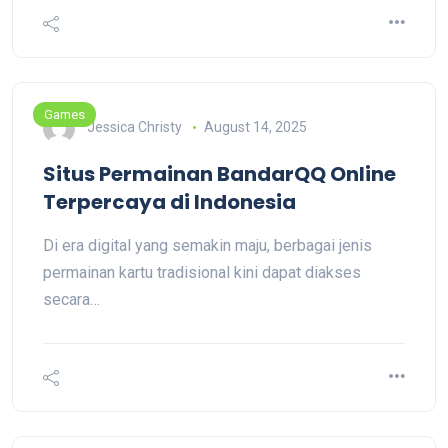
Games
Jessica Christy
August 14, 2025
Situs Permainan BandarQQ Online
Terpercaya di Indonesia
Di era digital yang semakin maju, berbagai jenis
permainan kartu tradisional kini dapat diakses
secara…