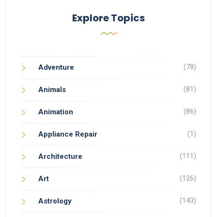
Explore Topics
(78)
Adventure
(81)
Animals
(86)
Animation
(1)
Appliance Repair
(111)
Architecture
(126)
Art
(143)
Astrology