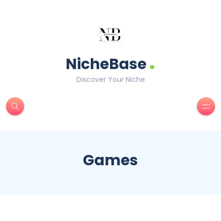
.
NicheBase
Discover Your Niche
Games