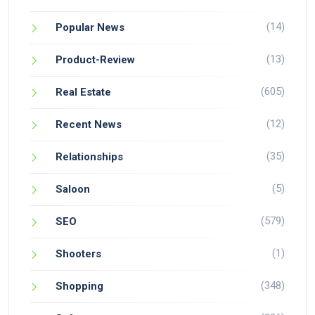
(14)
Popular News
(13)
Product-Review
(605)
Real Estate
(12)
Recent News
(35)
Relationships
(5)
Saloon
(579)
SEO
(1)
Shooters
(348)
Shopping