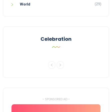
(29)
World
Celebration
- SPONSORED AD -