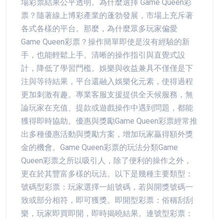
場彩票結果公平透明。為什麼選擇 Game Queen彩
票？隨著線上博彩產業的蓬勃發展，市場上充斥著
各式各樣的平台。那麼，為什麼眾多玩家偏愛
Game Queen彩票？操作簡單即使是沒有經驗的新
手，也能輕鬆上手。清晰的操作指引與直覺式設
計，降低了學習門檻。娛樂與收益兼具不僅僅是下
注與等待結果，平台還融入娛樂化元素，使得過程
更加刺激有趣。專業客服支援提供全天候服務，無
論玩家在充值、提款或遊戲操作中遇到問題，都能
獲得即時協助。優惠與獎勵Game Queen彩票經常推
出多種優惠活動與獎勵方案，增加玩家贏得額外獎
金的機會。Game Queen彩票的玩法分類Game
Queen彩票之所以吸引人，除了便利的操作之外，
更在於其豐富多樣的玩法。以下是幾種主要類型：
號碼型彩票：玩家選擇一組號碼，若與開獎號碼一
致或部分相符，即可獲獎。即開型彩票：俗稱刮刮
樂，玩家即買即開，即時揭曉結果。連號型彩票：