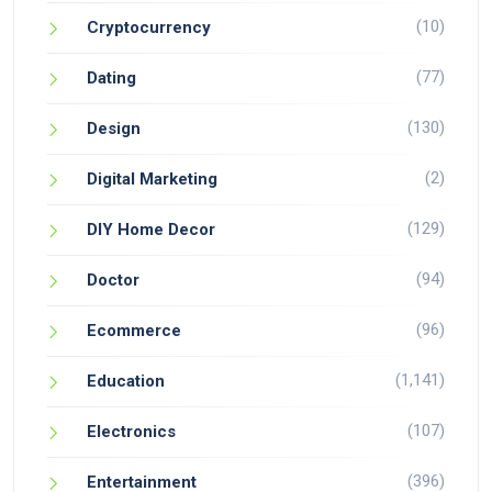
(10)
Cryptocurrency
(77)
Dating
(130)
Design
(2)
Digital Marketing
(129)
DIY Home Decor
(94)
Doctor
(96)
Ecommerce
(1,141)
Education
(107)
Electronics
(396)
Entertainment